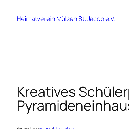
Zum
Inhalt
Heimatverein Mülsen St. Jacob e.V.
springen
Kreatives Schüler
Pyramideneinhaus
Verfasst von
admin
in
Information