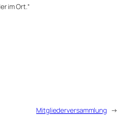
r im Ort.“
Mitgliederversammlung
→