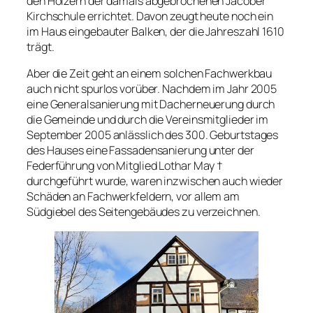
den Hölzern der damals abgebrochenen Jacober
Kirchschule errichtet. Davon zeugt heute noch ein
im Haus eingebauter Balken, der die Jahreszahl 1610
trägt.
Aber die Zeit geht an einem solchen Fachwerkbau
auch nicht spurlos vorüber. Nachdem im Jahr 2005
eine Generalsanierung mit Dacherneuerung durch
die Gemeinde und durch die Vereinsmitglieder im
September 2005 anlässlich des 300. Geburtstages
des Hauses eine Fassadensanierung unter der
Federführung von Mitglied Lothar May †
durchgeführt wurde, waren inzwischen auch wieder
Schäden an Fachwerkfeldern, vor allem am
Südgiebel des Seitengebäudes zu verzeichnen.