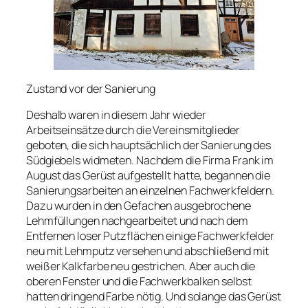
Zustand vor der Sanierung
Deshalb waren in diesem Jahr wieder
Arbeitseinsätze durch die Vereinsmitglieder
geboten, die sich hauptsächlich der Sanierung des
Südgiebels widmeten. Nachdem die Firma Frank im
August das Gerüst aufgestellt hatte, begannen die
Sanierungsarbeiten an einzelnen Fachwerkfeldern.
Dazu wurden in den Gefachen ausgebrochene
Lehmfüllungen nachgearbeitet und nach dem
Entfernen loser Putzflächen einige Fachwerkfelder
neu mit Lehmputz versehen und abschließend mit
weißer Kalkfarbe neu gestrichen. Aber auch die
oberen Fenster und die Fachwerkbalken selbst
hatten dringend Farbe nötig. Und solange das Gerüst