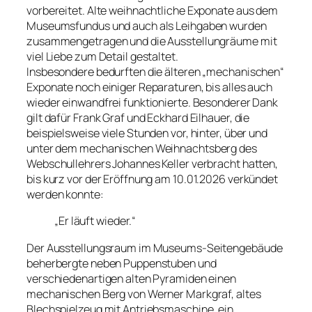
vorbereitet. Alte weihnachtliche Exponate aus dem
Museumsfundus und auch als Leihgaben wurden
zusammengetragen und die Ausstellungräume mit
viel Liebe zum Detail gestaltet.
Insbesondere bedurften die älteren „mechanischen“
Exponate noch einiger Reparaturen, bis alles auch
wieder einwandfrei funktionierte. Besonderer Dank
gilt dafür Frank Graf und Eckhard Eilhauer, die
beispielsweise viele Stunden vor, hinter, über und
unter dem mechanischen Weihnachtsberg des
Webschullehrers Johannes Keller verbracht hatten,
bis kurz vor der Eröffnung am 10.01.2026 verkündet
werden konnte:
„Er läuft wieder.“
Der Ausstellungsraum im Museums-Seitengebäude
beherbergte neben Puppenstuben und
verschiedenartigen alten Pyramiden einen
mechanischen Berg von Werner Markgraf, altes
Blechspielzeug mit Antriebsmaschine, ein