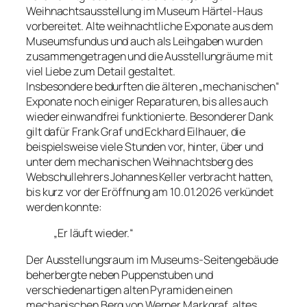
Weihnachtsausstellung im Museum Härtel-Haus
vorbereitet. Alte weihnachtliche Exponate aus dem
Museumsfundus und auch als Leihgaben wurden
zusammengetragen und die Ausstellungräume mit
viel Liebe zum Detail gestaltet.
Insbesondere bedurften die älteren „mechanischen“
Exponate noch einiger Reparaturen, bis alles auch
wieder einwandfrei funktionierte. Besonderer Dank
gilt dafür Frank Graf und Eckhard Eilhauer, die
beispielsweise viele Stunden vor, hinter, über und
unter dem mechanischen Weihnachtsberg des
Webschullehrers Johannes Keller verbracht hatten,
bis kurz vor der Eröffnung am 10.01.2026 verkündet
werden konnte:
„Er läuft wieder.“
Der Ausstellungsraum im Museums-Seitengebäude
beherbergte neben Puppenstuben und
verschiedenartigen alten Pyramiden einen
mechanischen Berg von Werner Markgraf, altes